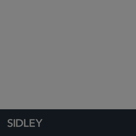
Subscribe to Sidley Publications
Social Media Directory