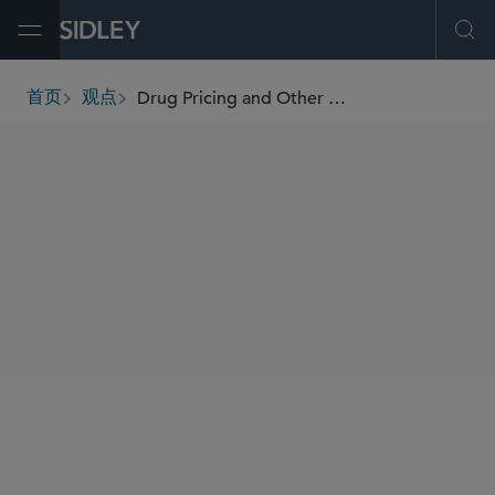
Open Menu
Ope
Drug Pricing and Other Healthcare Policy Changes Targeted in Biden Executive Order
首页
观点
breadcrumbs
SHARE