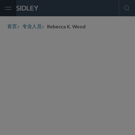
Open Menu
Ope
Rebecca K. Wood
首页
专业人员
breadcrumbs
rwood
@sidley.com