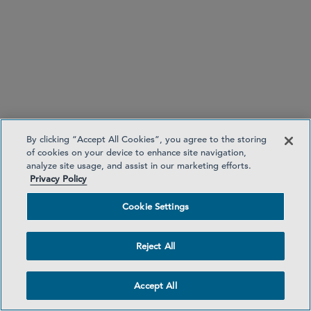
伦敦
+44 20 7360 3667
新加坡
+65 6230 3968
By clicking “Accept All Cookies”, you agree to the storing
of cookies on your device to enhance site navigation,
资深主办律师
Arash Dashtgard
analyze site usage, and assist in our marketing efforts.
Privacy Policy
adashtgard
@sidley.com
Cookie Settings
Reject All
Accept All
伦敦
+44 20 7360 2504