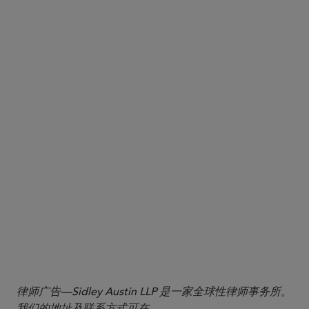
In respect of the CO, introducing the TONA
Overnight Index Swap (OIS) (with maturities up to
30 years) class and extending the SOFR OIS class
(up to 50 years); and
In respect of the DTO, introducing certain €STR
OIS classes.
律师广告—Sidley Austin LLP 是一家全球性律师事务所。
我们的地址及联系方式可在