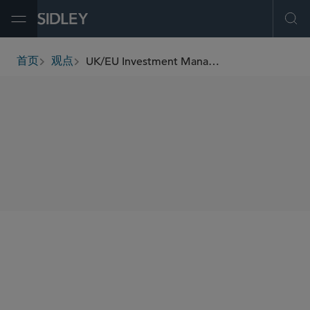
Open Menu
Ope
UK/EU Investment Management Update (February 2023)
首页
观点
breadcrumbs
SHARE