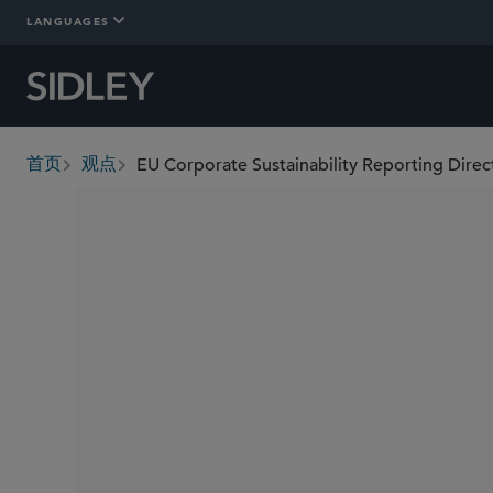
LANGUAGES
首页
观点
breadcrumbs