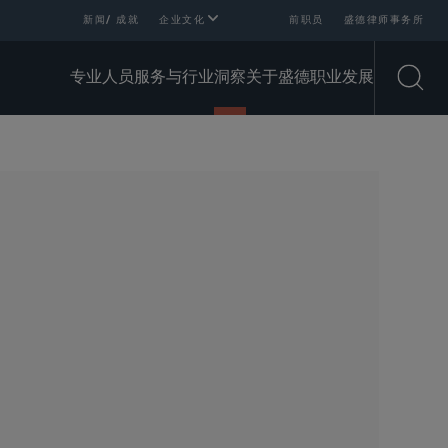
新闻/ 成就
企业文化
前职员
盛德律师事务所
专业人员
服务与行业
洞察
关于盛德
职业发展
Open
SHARE