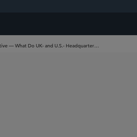
EU Corporate Sustainability Reporting Directive — What Do UK- and U.S.- Headquartered Companies Need to Know?