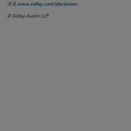
详见
。
www.sidley.com/disclaimer
© Sidley Austin LLP
合伙人律师
Hagai Zaifman
hagai.zaifman
@sidley.com
纽约
+1 212 839 5754