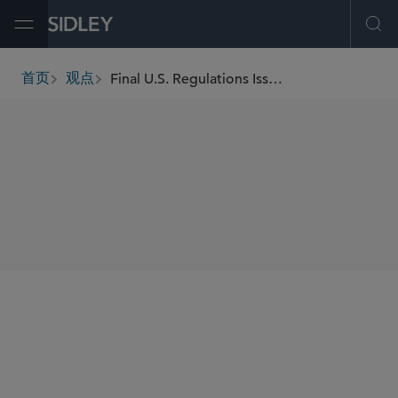
Open Menu
Ope
Final U.S. Regulations Issued on the Sale of Energy Tax Credits
首页
观点
breadcrumbs
SHARE