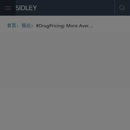
Open Menu
Ope
#DrugPricing: More Average Sales Price Proposals and New Comment Period
首页
观点
breadcrumbs
SHARE