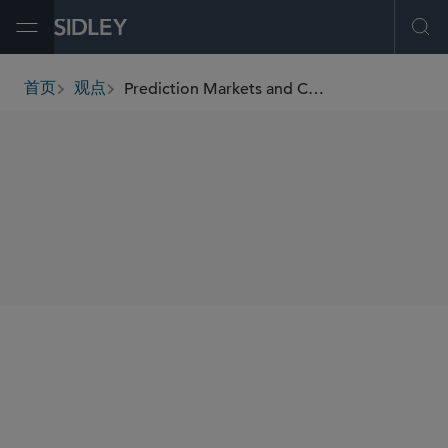
Open Menu
Ope
Prediction Markets and Corporate Compliance: Why Companies Should Act Now
首页
观点
breadcrumbs
SHARE