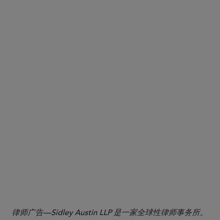
See Sidley’s White Collar Defense and Investigation Update,
1
The First Prediction
Market Insider Trading Case: SDNY and CFTC Test the Limits of Fraud and
.
Commodities Law
律师广告—Sidley Austin LLP 是一家全球性律师事务所。