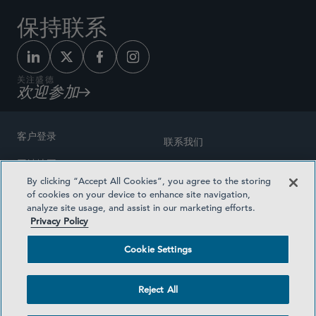
保持联系
关注盛德
欢迎参加
客户登录
联系我们
网站地图
奖励方式
By clicking “Accept All Cookies”, you agree to the storing
律师广告
of cookies on your device to enhance site navigation,
医疗计划透明度
analyze site usage, and assist in our marketing efforts.
隐私政策
Privacy Policy
沪ICP备19003131号-1
条款及细则
Cookie Settings
Cookie Settings
社交媒体目录
Reject All