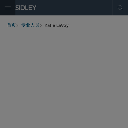
Open Menu
Ope
Katie LaVoy
首页
专业人员
breadcrumbs
klavoy
@sidley.com
公司治理和合规
并购