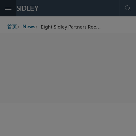
Open Menu
Ope
Eight Sidley Partners Recognized as “Growth Drivers” by China Business Law Journal
首页
News
breadcrumbs
SHARE
China