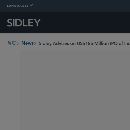
LANGUAGES
Sidley Advises on US$185 Million IPO of In
首页
News
breadcrumbs