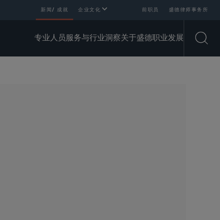
新闻/ 成就
企业文化
前职员
盛德律师事务所
专业人员
服务与行业
洞察
关于盛德
职业发展
Open
SHARE