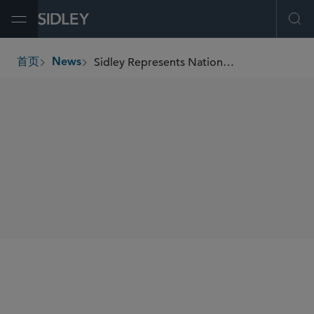
Open Menu
Ope
Sidley Represents National Life Group in US$4.9 Billion Reinsurance Transaction With 26North
首页
News
breadcrumbs
SHARE