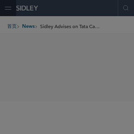
Open Menu
Ope
Sidley Advises on Tata Capital’s US$1.75 Billion IPO – India’s Largest-Ever NBFC Public Offering
首页
News
breadcrumbs
SHARE