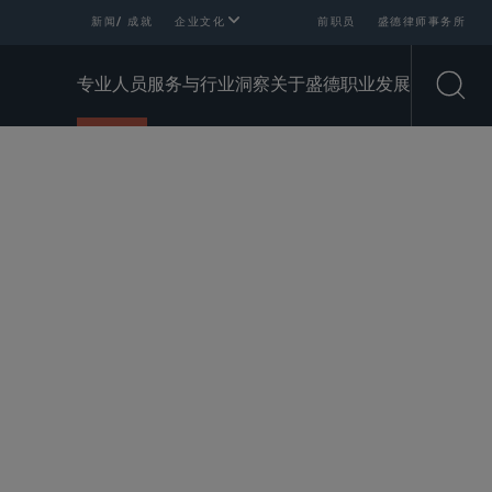
新闻/ 成就
企业文化
前职员
盛德律师事务所
专业人员
服务与行业
洞察
关于盛德
职业发展
Open