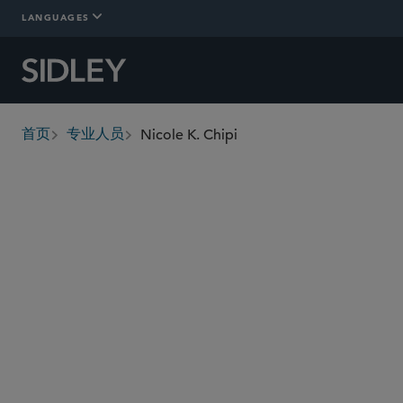
LANGUAGES
Nicole K. Chipi
首页
专业人员
breadcrumbs
nchipi
@sidley.com