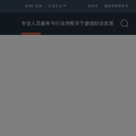
新闻/ 成就
企业文化
前职员
盛德律师事务所
专业人员
服务与行业
洞察
关于盛德
职业发展
Open