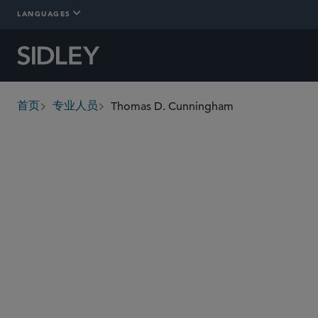
LANGUAGES
Thomas D. Cunningham
首页
专业人员
breadcrumbs
tcunningham
@sidley.com