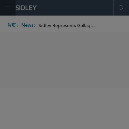
Open Menu
Ope
Sidley Represents Gallagher in US$13.45 Billion Acquisition of AssuredPartners
首页
News
breadcrumbs
SHARE