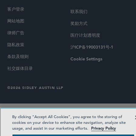
客户登录
联系我们
网站地图
奖励方式
律师广告
医疗计划透明度
隐私政策
沪ICP备19003131号-1
条款及细则
Cookie Settings
社交媒体目录
©2026 SIDLEY AUSTIN LLP
By clicking “Accept All Cookies”, you agree to the storing of
cookies on your device to enhance site navigation, analyze site
usage, and assist in our marketing efforts.
Privacy Policy