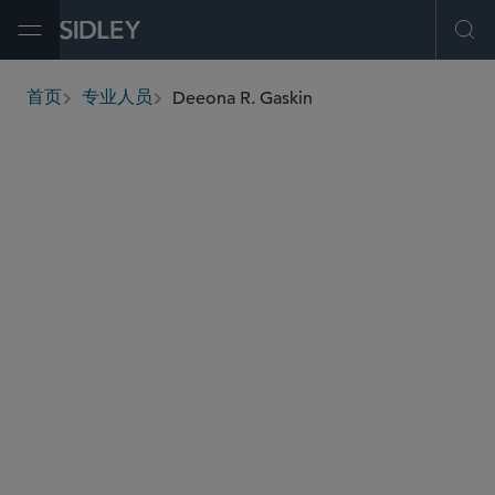
Open Menu
Ope
Deeona R. Gaskin
首页
专业人员
breadcrumbs
dgaskin
@sidley.com
虚假申报法案
食品、药品及医疗器械监管
全球生命科学