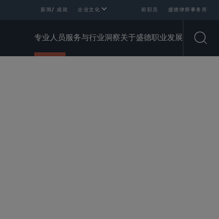
新闻/ 成就
企业文化
前职员
盛德律师事务所
专业人员
服务与行业
洞察
关于盛德
职业发展
Open