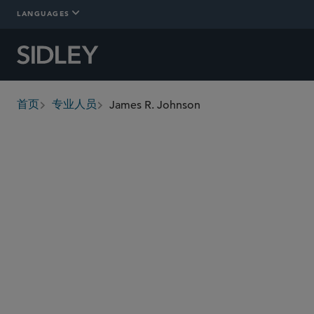
LANGUAGES
James R. Johnson
首页
专业人员
breadcrumbs
james.johnson
@sidley.com