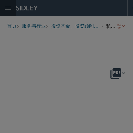
Open Menu
私人房地产基金
首页
服务与行业
投资基金、投资顾问及金融衍生工具
breadcrumbs
概述
Fund Structure and Formation Issues