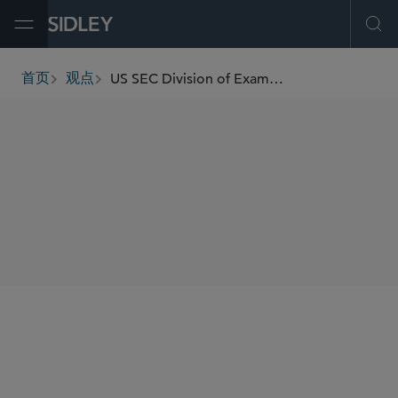
Open Menu
Ope
US SEC Division of Exams Announces 2025 Examination Priorities
首页
观点
breadcrumbs
SHARE