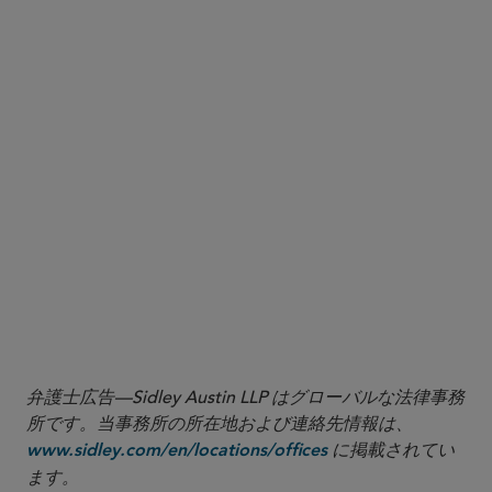
Geeta Malhotra
gmalhotra@sidley.com
Daniel C. Craig
dcraig@sidley.com
Jacqueline Pruitt
jpruitt@sidley.com
SAN FRANCISCO
Dave Anderson
dlanderson@sidley.com
Kevin Rubino
krubino@sidley.com
Sheila A.G. Armbrust
sarmbrust@sidley.com
Naomi A. Igra
naomi.igra@sidley.com
Lauren C. Freeman
lfreeman@sidley.com
LONDON
Sara George
sara.george@sidley.com
弁護士広告—Sidley Austin LLP はグローバルな法律事務
所です。当事務所の所在地および連絡先情報は、
に掲載されてい
www.sidley.com/en/locations/offices
ます。