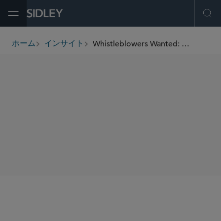
Open Menu
Ope
Whistleblowers Wanted: U.S. DOJ Announces New Whistleblower Rewards Program
ホーム
インサイト
breadcrumbs
SHARE