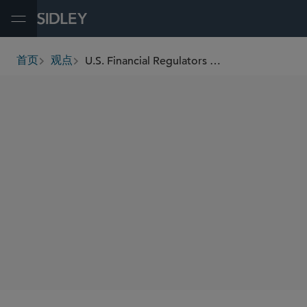
Open Menu
U.S. Financial Regulators Clarify Oversight of AML/CFT Obligations in Connection With Digital Asset Activities
首页
观点
breadcrumbs
SHARE