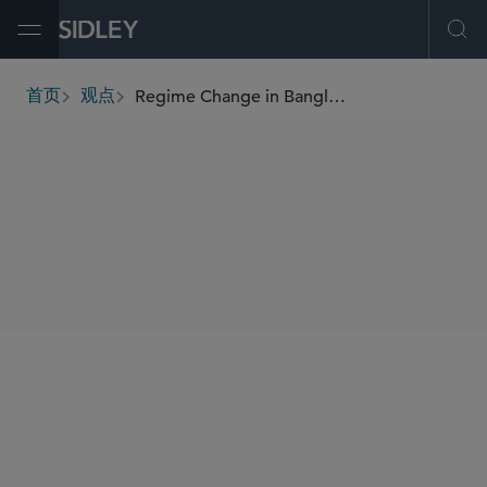
Open Menu
Ope
Regime Change in Bangladesh – Risk Mitigation Strategies for Indian Investors
首页
观点
breadcrumbs
SHARE