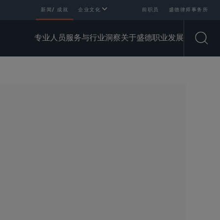
新闻/ 成就
企业文化
前职员
盛德律师事务所
专业人员
服务与行业
洞察
关于盛德
职业发展
Open
SHARE