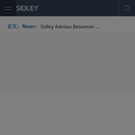
Open Menu
Ope
Sidley Advises Bessemer Investors on Strategic Investment in Xanitos
首页
News
breadcrumbs
SHARE