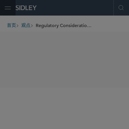
Open Menu
Ope
Regulatory Considerations For Businesses Following Recent Bank Failures
首页
观点
breadcrumbs
SHARE