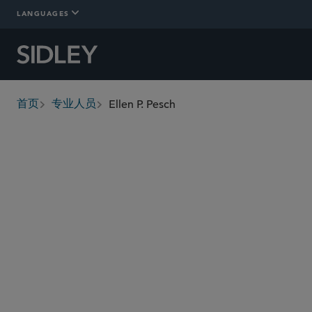
LANGUAGES
Ellen P. Pesch
首页
专业人员
breadcrumbs
epesch
@sidley.com