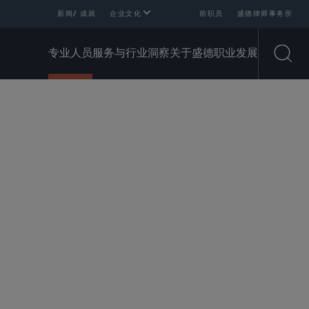
新闻/ 成就
企业文化
前职员
盛德律师事务所
专业人员
服务与行业
洞察
关于盛德
职业发展
Open