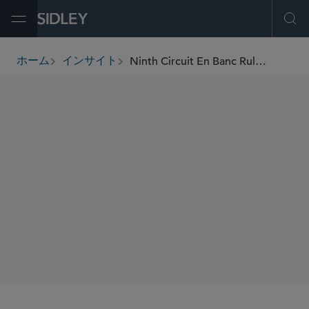
Open Menu
Ope
Ninth Circuit En Banc Ruling Olean Creates Circuit Split Rejecting Bright Line Rule for Rule 23(b)(3) Predominance in Favor of Case by Case Analysis
ホーム
インサイト
breadcrumbs
SHARE