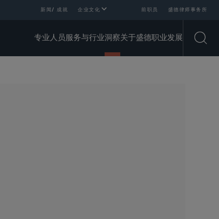
新闻/ 成就
企业文化
前职员
盛德律师事务所
专业人员
服务与行业
洞察
关于盛德
职业发展
Open
SHARE