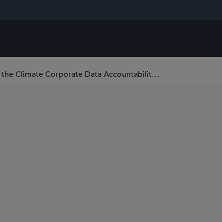
CARB Releases First Enforcement Notice for the Climate Corporate Data Accountability Act