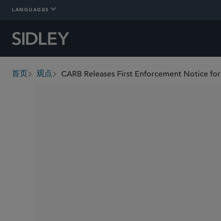
LANGUAGES
首页
观点
breadcrumbs