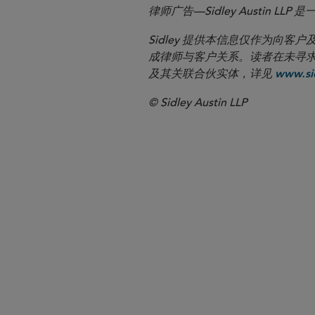
律师广告—Sidley Austin
Sidley 提供本信息仅作为
成律师与客户关系。读者在未寻求专业顾问意
及其关联合伙实体，详见
www.sid
© Sidley Austin LLP