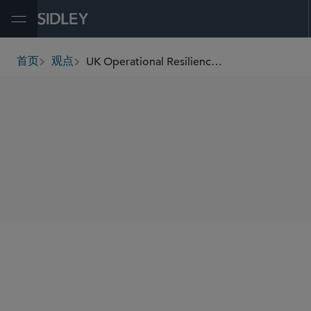
Open Menu
UK Operational Resilience Rules: Are You Ready for 31 March 2025?
首页
观点
breadcrumbs
SHARE