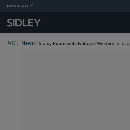
LANGUAGES
首页
News
breadcrumbs