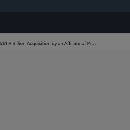
Sidley Represents National Western in Its US$1.9 Billion Acquisition by an Affiliate of Prosperity Life