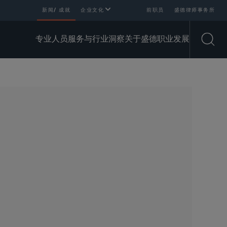
新闻/ 成就
企业文化
前职员
盛德律师事务所
专业人员
服务与行业
洞察
关于盛德
职业发展
Open
SHARE