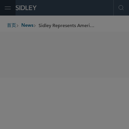
Open Menu
Ope
Sidley Represents American Healthcare REIT in its IPO
首页
News
breadcrumbs
SHARE