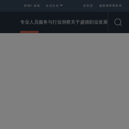
新闻/ 成就
企业文化
前职员
盛德律师事务所
专业人员
服务与行业
洞察
关于盛德
职业发展
Open