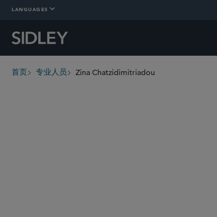
LANGUAGES
Zina Chatzidimitriadou
首页
专业人员
breadcrumbs
zchatzidimitriadou
@sidley.com