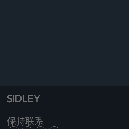
2/2023, pp. 134 — 135.
Die Wahrung von Gesellschaftsinteressen im
Rahmen von aktienrechtlichen Sonderprüfungen
nach §§ 142 ff. AktG Überlegungen zur
Fortbildung des Sonderprüfungsrechts
, 2020.
Sidley Updates
The New German Supply Chain Act: Spotting
ESG-Related Supply Chain Risks in M&A
Transactions - June 25, 2021
保持联系