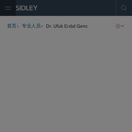
Open Menu
Ope
Dr. Ufuk Erdal Genc
首页
专业人员
breadcrumbs
ugenc
@sidley.com
新兴公司和风险投资
并购