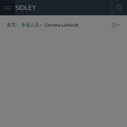
Open Menu
Ope
Corinna Linhardt
首页
专业人员
breadcrumbs
clinhardt
@sidley.com
私募基金
税务