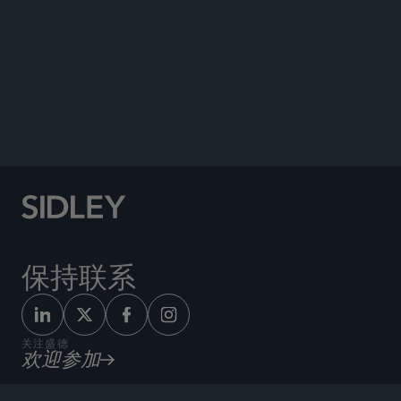
“Besteuerung des Carried Interest — Steuerliche
Anerkennung als Gewinnverteilungsabrede
[Taxation of Carried Interest — Tax recognition as a
profit distribution agreement]
azur – Das
Karrieremagazin für junge Juristen
, Vol. 2/2024,
pp. 128 - 129.
保持联系
关注盛德
欢迎参加