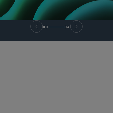
00
04
合伙人律师
Yvette Ostolaza
yvette.ostolaza
@sidley.com
*Admitted to practice only in New York and Texas.
Not admitted to practice in Florida.