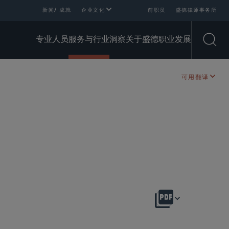
新闻/ 成就
企业文化
前职员
盛德律师事务所
专业人员
服务与行业
洞察
关于盛德
职业发展
Open
可用翻译