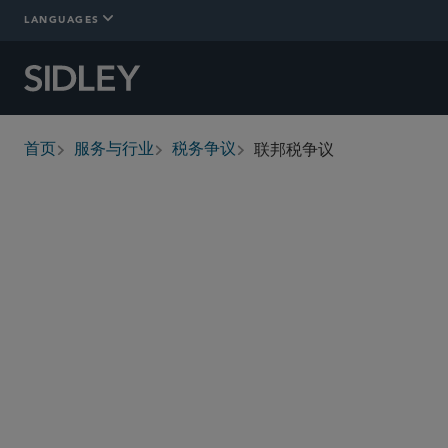
LANGUAGES
联邦税争议
首页
服务与行业
税务争议
breadcrumbs
概述
详情
Who We Are