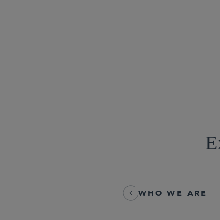
税务争议
E
WHO WE ARE