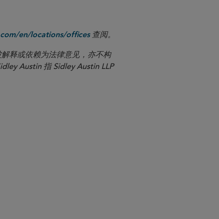
查阅。
com/en/locations/offices
应被解释或依赖为法律意见，亦不构
n 指 Sidley Austin LLP
败法》/反贿赂