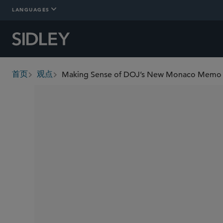
LANGUAGES
Making Sense of DOJ’s New Monaco Memo 
首页
观点
breadcrumbs