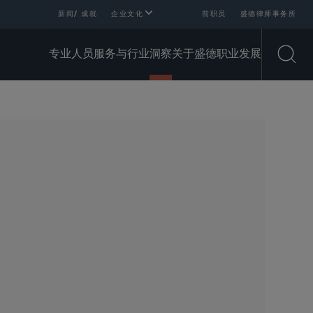
新闻/ 成就
企业文化
前职员
盛德律师事务所
专业人员
服务与行业
洞察
关于盛德
职业发展
Open
SHARE