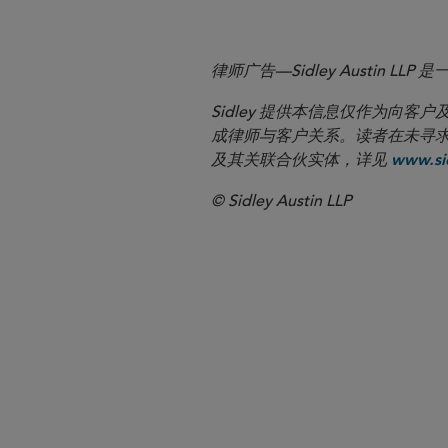
律师广告—Sidley Austin
Sidley 提供本信息仅作为
成律师与客户关系。读者在未寻求专业顾问意
及其关联合伙实体，详见
www.sid
© Sidley Austin LLP
世纪城
华盛顿哥伦比
白领犯罪辩护