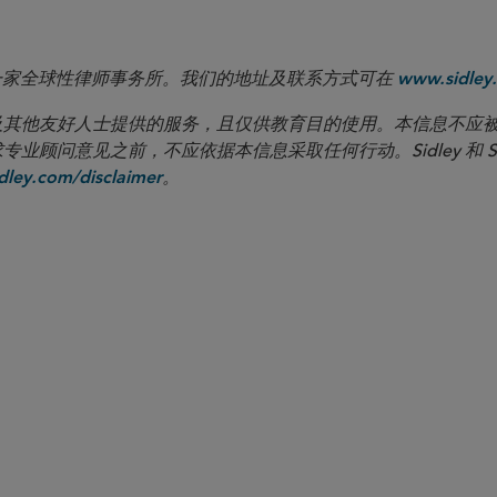
 LLP 是一家全球性律师事务所。我们的地址及联系方式可在
www.sidley.
向客户及其他友好人士提供的服务，且仅供教育目的使用。本信息不
见之前，不应依据本信息采取任何行动。Sidley 和 Sidley Austi
。
ley.com/disclaimer
芝加哥
亚特区
及调查
美国《海外反腐