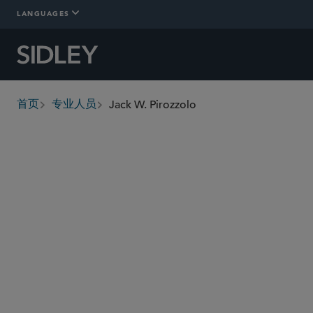
LANGUAGES
Jack W. Pirozzolo
首页
专业人员
breadcrumbs
jpirozzolo
@sidley.com