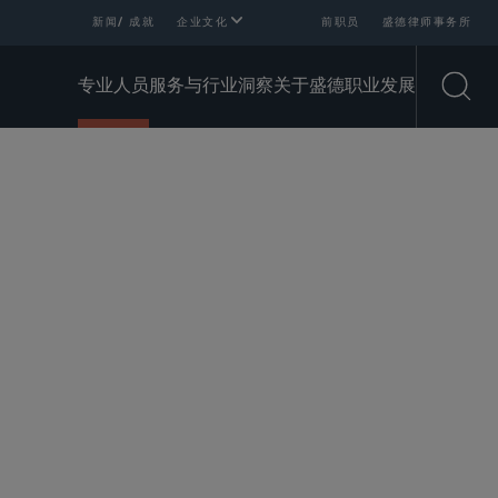
新闻/ 成就
企业文化
前职员
盛德律师事务所
专业人员
服务与行业
洞察
关于盛德
职业发展
Open