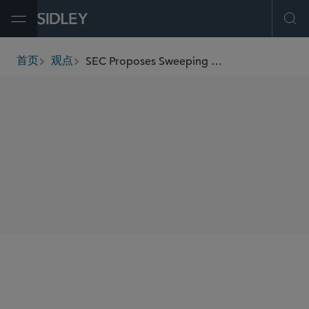
Open Menu
Ope
SEC Proposes Sweeping "Registered Offering Reform" Rules To Expand Access to Public Capital Markets
首页
观点
breadcrumbs
SHARE