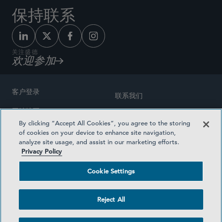
保持联系
关注盛德
欢迎参加
客户登录
联系我们
网站地图
奖励方式
By clicking “Accept All Cookies”, you agree to the storing
律师广告
of cookies on your device to enhance site navigation,
医疗计划透明度
analyze site usage, and assist in our marketing efforts.
隐私政策
Privacy Policy
沪ICP备19003131号-1
条款及细则
Cookie Settings
Cookie Settings
社交媒体目录
Reject All
©2026 SIDLEY AUSTIN LLP