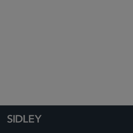
Subscribe to Sidley Publications
Social Media Directory