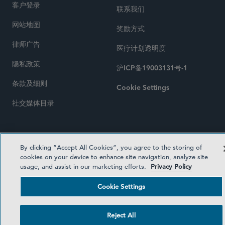
客户登录
联系我们
网站地图
奖励方式
律师广告
医疗计划透明度
隐私政策
沪ICP备19003131号-1
条款及细则
Cookie Settings
社交媒体目录
©2026 SIDLEY AUSTIN LLP
By clicking “Accept All Cookies”, you agree to the storing of
cookies on your device to enhance site navigation, analyze site
usage, and assist in our marketing efforts.
Privacy Policy
Cookie Settings
Reject All