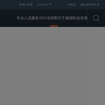
新闻/ 成就
企业文化
前职员
盛德律师事务所
专业人员
服务与行业
洞察
关于盛德
职业发展
Open
SHARE