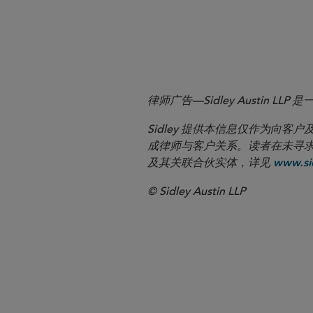
律师广告—Sidley Austin
Sidley 提供本信息仅作为
成律师与客户关系。读者在未寻求专业顾问意
及其关联合伙实体，详见
www.sid
© Sidley Austin LLP
华盛顿哥伦比