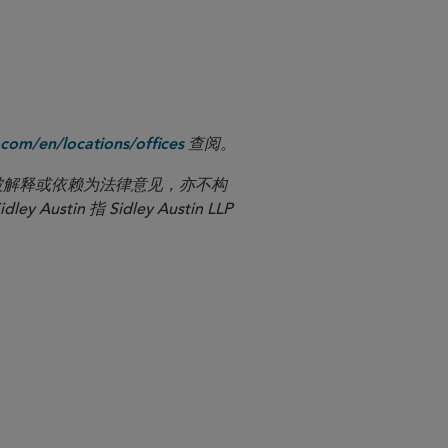
margaret.allen@sidley.com
shumin.ho@sidley.com
查阅。
com/en/locations/offices
应被解释或依赖为法律意见，亦不构
n 指 Sidley Austin LLP