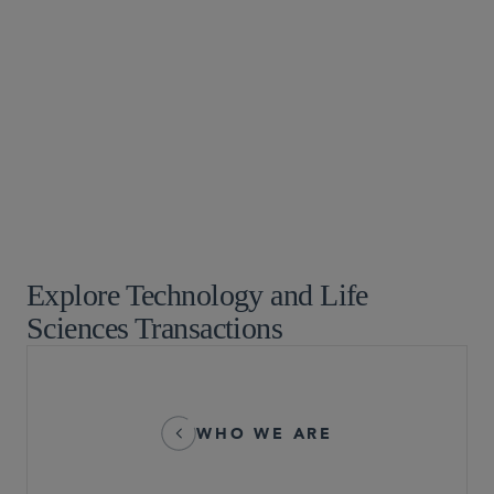
食品、药品及医疗器械监管
全球仲裁、贸易及讼辩
环球金融
全球生命科学
医疗保健
知识产权诉讼
并购
Privacy and Cybersecurity
技术业
Explore Technology and Life
Sciences Transactions
WHO WE ARE