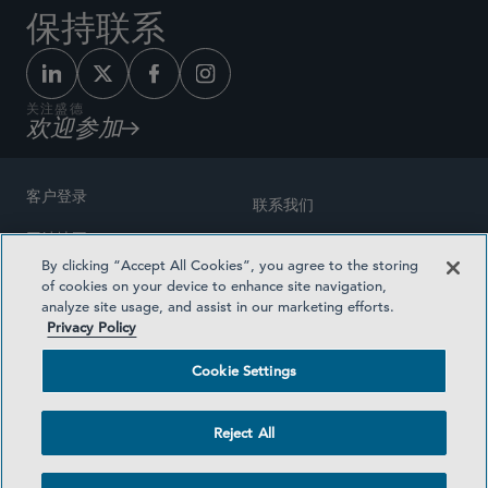
保持联系
关注盛德
欢迎参加
客户登录
联系我们
网站地图
奖励方式
By clicking “Accept All Cookies”, you agree to the storing
律师广告
of cookies on your device to enhance site navigation,
医疗计划透明度
analyze site usage, and assist in our marketing efforts.
隐私政策
Privacy Policy
沪ICP备19003131号-1
条款及细则
Cookie Settings
Cookie Settings
社交媒体目录
Reject All
©2026 SIDLEY AUSTIN LLP