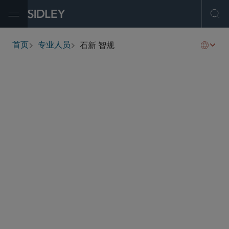
Open Menu
Ope
石新 智规
首页
专业人员
breadcrumbs
tishiara
@sidley.com
全球生命科学
并购