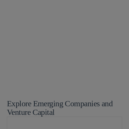
医疗保健
保险
知识产权诉讼
投资基金、投资顾问及金融衍生工具
并购
娱乐、体育和媒体
Privacy and Cybersecurity
私募基金
税务
税务争议
技术与知识产权交易
技术业
交通
Explore Emerging Companies and
Venture Capital